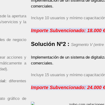
Implementación de un sistema de digitaliz
comerciales.
sde la apertura
Incluye 10 usuarios y mínimo capacitación
/servicios y la
Importe Subvencionado: 18.000 
des de negocio
Solución Nº2 :
Segmento V (entre
Implementación de un sistema de digitaliz
rear acciones y
comerciales.
omáticamente a
idad).
Incluye 15 usuarios y mínimo capacitación
ial:
diferentes
Importe Subvencionado:
24.000 
ato gráfico de