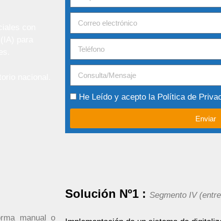
ciales con
 (IA) para
es.
orio nacional.
He Leído y acepto la
Política de Priva
Enviar
Solución Nº1 :
Segmento IV (entre
rma manual o