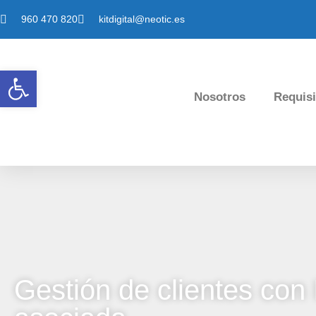
960 470 820
kitdigital@neotic.es
Abrir barra de herramientas
Nosotros
Requisi
Gestión de clientes con 