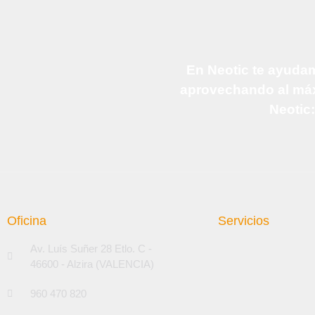
En Neotic te ayudam
aprovechando al máxi
Neotic:
Oficina
Servicios
Av. Luís Suñer 28 Etlo. C -
46600 - Alzira (VALENCIA)
960 470 820